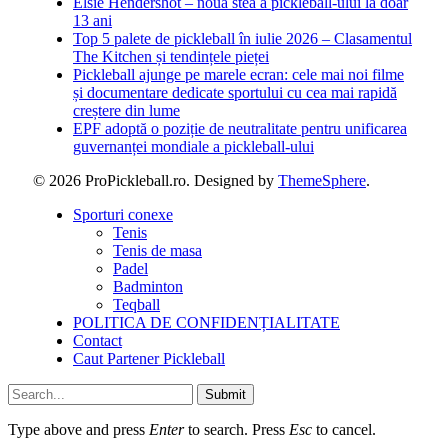
Elsie Hendershot – noua stea a pickleball-ului la doar
13 ani
Top 5 palete de pickleball în iulie 2026 – Clasamentul
The Kitchen și tendințele pieței
Pickleball ajunge pe marele ecran: cele mai noi filme
și documentare dedicate sportului cu cea mai rapidă
creștere din lume
EPF adoptă o poziție de neutralitate pentru unificarea
guvernanței mondiale a pickleball-ului
© 2026 ProPickleball.ro. Designed by
ThemeSphere
.
Sporturi conexe
Tenis
Tenis de masa
Padel
Badminton
Teqball
POLITICA DE CONFIDENȚIALITATE
Contact
Caut Partener Pickleball
Submit
Type above and press
Enter
to search. Press
Esc
to cancel.