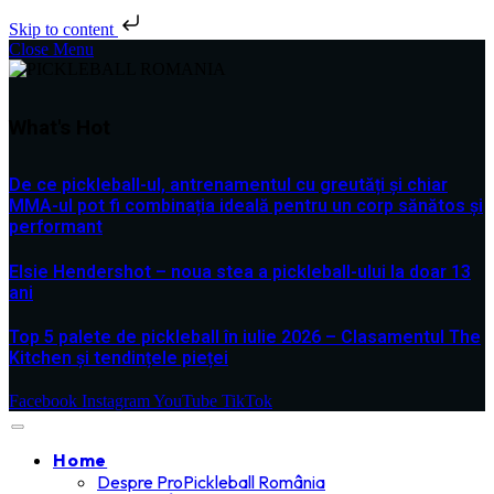
Skip to content
Close Menu
What's Hot
De ce pickleball-ul, antrenamentul cu greutăți și chiar
MMA-ul pot fi combinația ideală pentru un corp sănătos și
performant
Elsie Hendershot – noua stea a pickleball-ului la doar 13
ani
Top 5 palete de pickleball în iulie 2026 – Clasamentul The
Kitchen și tendințele pieței
Facebook
Instagram
YouTube
TikTok
Home
Despre ProPickleball România