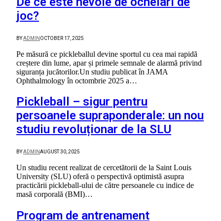
De ce este nevoie de ochelari de
joc?
BY
ADMIN
OCTOBER 17, 2025
Pe măsură ce pickleballul devine sportul cu cea mai rapidă
creștere din lume, apar și primele semnale de alarmă privind
siguranța jucătorilor.Un studiu publicat în JAMA
Ophthalmology în octombrie 2025 a…
Pickleball – sigur pentru
persoanele supraponderale: un nou
studiu revoluționar de la SLU
BY
ADMIN
AUGUST 30, 2025
Un studiu recent realizat de cercetătorii de la Saint Louis
University (SLU) oferă o perspectivă optimistă asupra
practicării pickleball-ului de către persoanele cu indice de
masă corporală (BMI)…
Program de antrenament