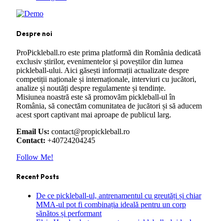
Despre noi
ProPickleball.ro este prima platformă din România dedicată
exclusiv știrilor, evenimentelor și poveștilor din lumea
pickleball-ului. Aici găsești informații actualizate despre
competiții naționale și internaționale, interviuri cu jucători,
analize și noutăți despre regulamente și tendințe.
Misiunea noastră este să promovăm pickleball-ul în
România, să conectăm comunitatea de jucători și să aducem
acest sport captivant mai aproape de publicul larg.
Email Us:
contact@propickleball.ro
Contact:
+40724204245
Follow Me!
Recent Posts
De ce pickleball-ul, antrenamentul cu greutăți și chiar
MMA-ul pot fi combinația ideală pentru un corp
sănătos și performant