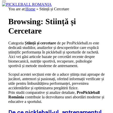
You are at:
Home
»
Stiință și Cercetare
Browsing:
Stiință și
Cercetare
Categoria
Știință și cercetare
de pe ProPickleball.ro este
dedicată studiilor, analizelor și descoperirilor care explică
științific performanța în pickleball și sporturile de rachetă.
Aici vei găsi articole bazate pe cercetări recente despre
biomecanică, nutriție sportivă, recuperare, psihologie
sportivă și metode moderne de antrenament.
Scopul acestei secțiuni este de a aduce știința mai aproape de
jucători, antrenori și pasionați, oferind informații verificate și
utile pentru îmbunătățirea performanței, prevenirea
accidentărilor și optimizarea pregătirii fizice.
Prin studii comparative și analize detaliate,
ProPickleball
România
contribuie la dezvoltarea unei abordări moderne și
educative a sportului.
De ce pickleball-ul, antrenamentul