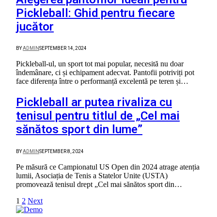
Pickleball: Ghid pentru fiecare
jucător
BY
ADMIN
SEPTEMBER 14, 2024
Pickleball-ul, un sport tot mai popular, necesită nu doar
îndemânare, ci și echipament adecvat. Pantofii potriviți pot
face diferența între o performanță excelentă pe teren și…
Pickleball ar putea rivaliza cu
tenisul pentru titlul de „Cel mai
sănătos sport din lume”
BY
ADMIN
SEPTEMBER 8, 2024
Pe măsură ce Campionatul US Open din 2024 atrage atenția
lumii, Asociația de Tenis a Statelor Unite (USTA)
promovează tenisul drept „Cel mai sănătos sport din…
1
2
Next