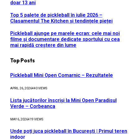
doar 13 ani
Top 5 palete de pickleball în iulie 2026 –
Clasamentul The Kitchen și tendințele pieței
Pickleball ajunge pe marele ecran: cele mai noi
filme și documentare dedicate sportului cu cea
mai rapidă creștere din lume
Top Posts
Pickleball Mini Open Comarnic – Rezultatele
APRIL 26, 2026
440
VIEWS
Lista jucătorilor înscriși la Mini Open Paradisul
Verde – Corbeanca
MAY 6, 2026
419
VIEWS
Unde poți juca pickleball în București | Primul teren
indoor