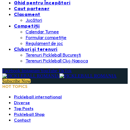
Ghid pentru Începători
Caut partener
Clasament
Jucători
Competiții
Calendar Turnee
Formular competiție
Regulament de joc
Cluburi și terenuri
Terenuri Pickleball București
Terenuri Pickleball Cluj-Napoca
Facebook
Instagram
YouTube
TikTok
Subscribe Now
HOT TOPICS
Pickleball international
Diverse
Top Posts
Pickleball Shop
Contact