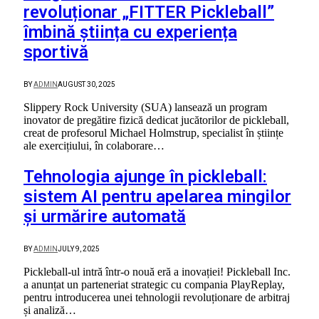
revoluționar „FITTER Pickleball”
îmbină știința cu experiența
sportivă
BY
ADMIN
AUGUST 30, 2025
Slippery Rock University (SUA) lansează un program
inovator de pregătire fizică dedicat jucătorilor de pickleball,
creat de profesorul Michael Holmstrup, specialist în științe
ale exercițiului, în colaborare…
Tehnologia ajunge în pickleball:
sistem AI pentru apelarea mingilor
și urmărire automată
BY
ADMIN
JULY 9, 2025
Pickleball-ul intră într-o nouă eră a inovației! Pickleball Inc.
a anunțat un parteneriat strategic cu compania PlayReplay,
pentru introducerea unei tehnologii revoluționare de arbitraj
și analiză…