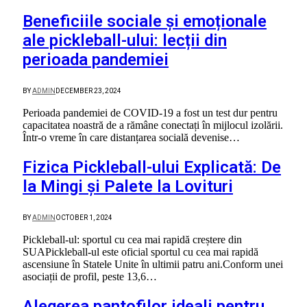
Beneficiile sociale și emoționale
ale pickleball-ului: lecții din
perioada pandemiei
BY
ADMIN
DECEMBER 23, 2024
Perioada pandemiei de COVID-19 a fost un test dur pentru
capacitatea noastră de a rămâne conectați în mijlocul izolării.
Într-o vreme în care distanțarea socială devenise…
Fizica Pickleball-ului Explicată: De
la Mingi și Palete la Lovituri
BY
ADMIN
OCTOBER 1, 2024
Pickleball-ul: sportul cu cea mai rapidă creștere din
SUAPickleball-ul este oficial sportul cu cea mai rapidă
ascensiune în Statele Unite în ultimii patru ani.Conform unei
asociații de profil, peste 13,6…
Alegerea pantofilor ideali pentru